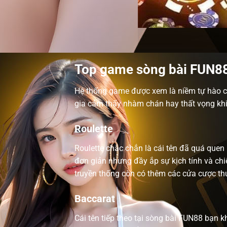
Top game sòng bài FUN88
Hệ thống game được xem là niềm tự hào c
gia cảm thấy nhàm chán hay thất vọng khi 
Roulette
Roulette chắc chắn là cái tên đã quá quen
đơn giản nhưng đầy ắp sự kịch tính và chi
truyền thống còn có thêm các cửa cược th
Baccarat
Cái tên tiếp theo tại sòng bài FUN88 bạn 