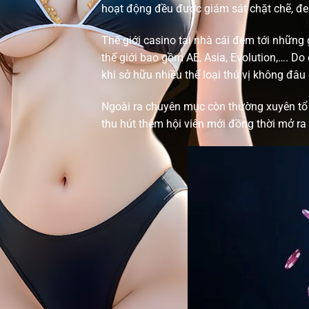
hoạt động đều được giám sát chặt chẽ, đem
Thế giới casino tại nhà cái đem tới nhữn
thế giới bao gồm AE, Asia, Evolution,…. D
khi sở hữu nhiều thể loại thú vị không đâu
Ngoài ra chuyên mục còn thường xuyên tổ 
thu hút thêm hội viên mới đồng thời mở ra 