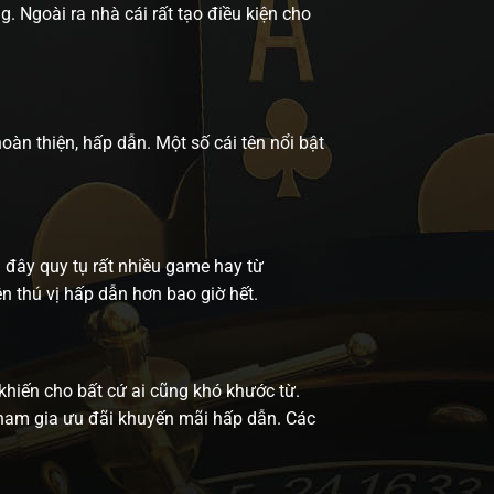
. Ngoài ra nhà cái rất tạo điều kiện cho
oàn thiện, hấp dẫn. Một số cái tên nổi bật
đây quy tụ rất nhiều game hay từ
n thú vị hấp dẫn hơn bao giờ hết.
hiến cho bất cứ ai cũng khó khước từ.
ham gia ưu đãi khuyến mãi hấp dẫn. Các