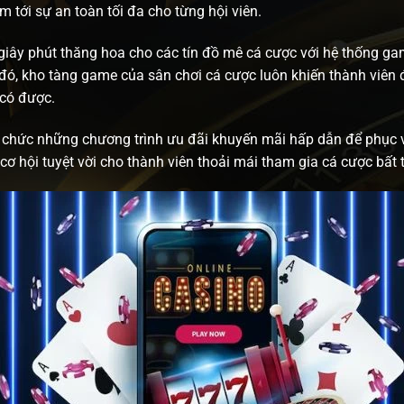
 tới sự an toàn tối đa cho từng hội viên.
g giây phút thăng hoa cho các tín đồ mê cá cược với hệ thống g
o đó, kho tàng game của sân chơi cá cược luôn khiến thành viên 
 có được.
chức những chương trình ưu đãi khuyến mãi hấp dẫn để phục vụ
cơ hội tuyệt vời cho thành viên thoải mái tham gia cá cược bất 