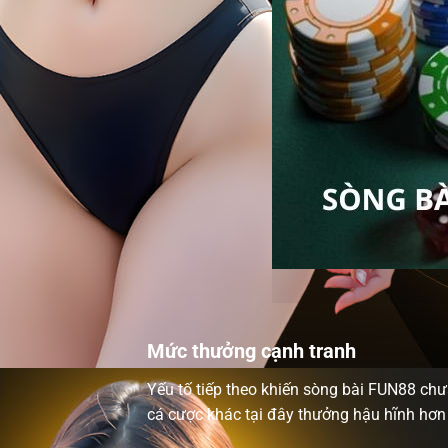
Mức thưởng cạnh tranh
Yếu tố tiếp theo khiến sòng bài FUN88 chư
cá cược khác tại đây thưởng hậu hĩnh hơn