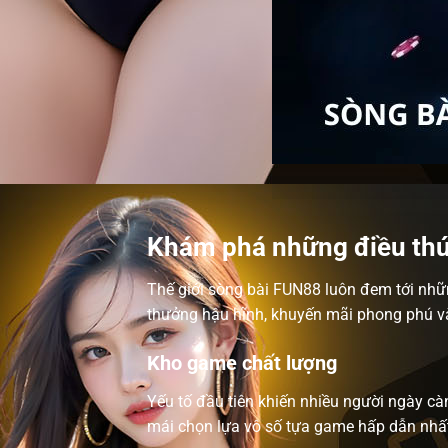
Khám phá những điều thú 
Thế giới sòng bài FUN88 luôn đem tới nhữ
thưởng hậu hĩnh, khuyến mãi phong phú và
Kho game chất lượng
Yếu tố đầu tiên khiến nhiều người ngày cà
mái chọn lựa vô số tựa game hấp dẫn nhất 