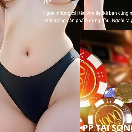
PP
Ngoài những cái tên vừa liệt kê bạn cũng
chất lượng sản phẩm đứng đầu. Ngoài ra gi