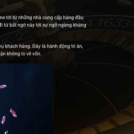
ame tới từ những nhà cung cấp hàng đầu
đi từ bất ngờ này tới sự ngỡ ngàng kháng
 khách hàng. Đây là hành động tri ân,
tận không lo về vốn.