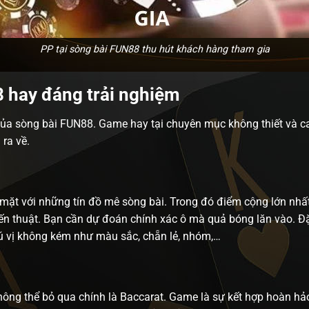
PP tại sòng bài FUN88 thu hút khách hàng tham gia
 hay đáng trải nghiệm
ủa sòng bài FUN88. Game hay tại chuyên mục không thiết và c
ra về.
 mặt với những tín đồ mê sòng bài. Trong đó điểm cộng lớn nhất
ến thuật. Bạn cần dự đoán chính xác ô mà quả bóng lăn vào. Đặ
ú vị không kém như màu sắc, chẵn lẻ, nhóm,…
không thể bỏ qua chính là Baccarat. Game là sự kết hợp hoàn hả