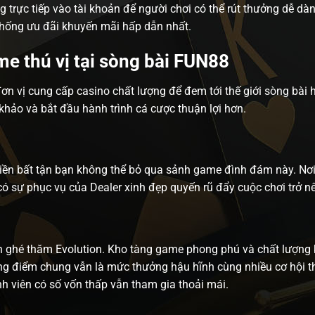
 trực tiếp vào tài khoản để người chơi có thể rút thưởng dễ dàng
thống ưu đãi khuyến mãi hấp dẫn nhất.
 thú vị tại sòng bài FUN88
đơn vị cung cấp casino chất lượng để đem tới thế giới sòng bài h
khảo và bắt đầu hành trình cá cược thuận lợi hơn.
ền bất tận bạn không thể bỏ qua sảnh game đình đám này. Nơi 
ó sự phục vụ của Dealer xinh đẹp quyến rũ đẩy cuộc chơi trở nê
ghé thăm Evolution. Kho tàng game phong phú và chất lượng k
g điểm chung vẫn là mức thưởng hậu hĩnh cùng nhiều cơ hội t
 viên có số vốn thấp vẫn tham gia thoải mái.