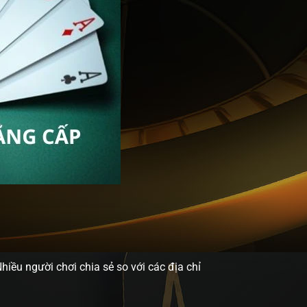
iều người chơi chia sẻ so với các địa chỉ