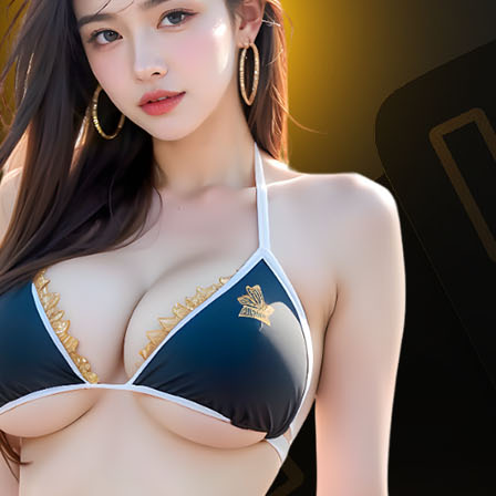
FUN88 mang tới cho bet thủ hàng ngàn ưu đãi giá trị
cực khủng
Sự linh hoạt và đa dạng đến từ hệ thống thanh toán
tiện lợi
Hiện tại, nhà cái FUN88 cung cấp nhiều phương thức
giao dịch nạp rút cho hội viên lựa chọn, nổi bật là ví
điện tử, bitcoin, USDT và ngân hàng online. Điểm
chung của các cách thanh toán này đó là đều sở
hữu tốc độ giao dịch siêu nhanh và ổn định, thưởng
chỉ mất vài phút để hoàn tất quy trình. Hơn nữa,
những thông tin xuất hiện trong giao dịch đều được