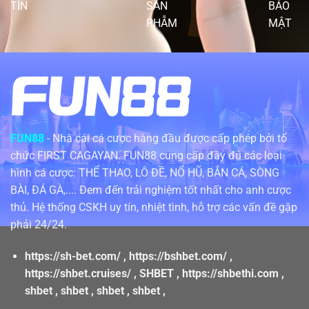
TÍN
SẢN
BẢO
+68K ,
PHẪM
MẬT
Chia sẻ link vào FUN88 không bị chặn và
mới nhất năm 2025
Với những giá trị tuyệt vời đem tới cho khách hàng,
nhà cái đã và đang trở thành lựa chọn hàng đầu của
nhiều bet thủ muốn tham gia cá cược online. Tuy
nhiên, việc truy cập vào trang chủ
SHBET
không phải
FUN88
- Nhà cái cá cược hàng đầu được cấp phép bởi tổ
lúc nào cũng dễ dàng bởi vì hiện nay các quy định về
chức FIRST CAGAYAN. FUN88 cung cấp đầy đủ các loại
quản lý mạng ở một số quốc gia rất khắt khe. Do đó,
hình cá cược: THỂ THAO, LÔ ĐỀ, NỔ HŨ, BẮN CÁ, SÒNG
người chơi cần tìm và sử dụng những đường link
BÀI, ĐÁ GÀ,.... Đem đến trải nghiệm tốt nhất cho anh cược
mới nhất nhằm đảm bảo có được trải nghiệm không
thủ. Hệ thống CSKH uy tín, nhiệt tình, hỗ trợ các vấn đề gặp
bị gián đoạn cũng như hạn chế rủi ro xảy ra.
phải 24/24.
Hệ thống thường xuyên cập nhật các liên kết không
https://sh-bet.com/
,
https://bshbet.com/
,
bị chặn để hỗ trợ bet thủ tham gia giải trí nhanh
https://shbet.cruises/
,
SHBET
,
https://shbethi.com
,
chóng mà không cần phải dùng tới công cụ VPN.
shbet
,
shbet
,
shbet
,
shbet
,
Chính vì vậy, anh em có thể liên hệ với bộ phận CSKH