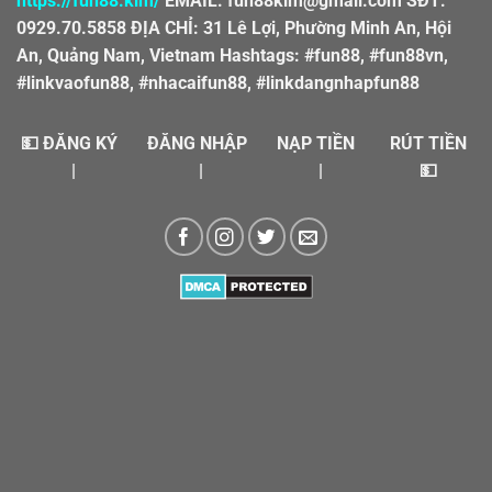
https://fun88.kim/
EMAIL:
fun88kim@gmail.com
SĐT:
Tìm hiểu chính xác về lịch sử hình thành của nhà cái
0929.70.5858
ĐỊA CHỈ: 31 Lê Lợi, Phường Minh An, Hội
FUN88
An, Quảng Nam, Vietnam
Hashtags: #fun88, #fun88vn,
Sân chơi chính thức gia nhập ngành cá cược trực
#linkvaofun88, #nhacaifun88, #linkdangnhapfun88
tuyến vào năm 2008 và nhanh chóng khẳng định
được sức hút cũng như tầm quan trọng của mình.
💵 ĐĂNG KÝ
ĐĂNG NHẬP
NẠP TIỀN
RÚT TIỀN
Trong những ngày hoạt động đầu tiên, hệ thống đã
|
|
|
💵
muốn hướng đến việc gây dựng nên một không gian
giải trí chất lượng, nơi sự an toàn được đặt lên hàng
đầu.
Nhờ sự đầu tư chỉn chu và chiến lược hợp tác với
nhiều đối tác lớn, FUN88 đã phần nào đáp ứng được
nhu cầu của khách hàng thông qua vô vàn sản
phẩm. Trải qua nhiều năm hoạt động trên thị trường,
nhà cái không chỉ mở rộng quy mô mà còn chiếm
được cảm tình của không ít bet thủ, ngay cả những
người chơi khó tính nhất.